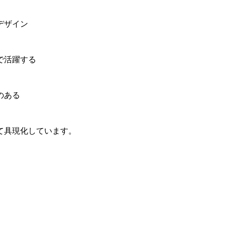
デザイン
で活躍する
のある
て具現化しています。