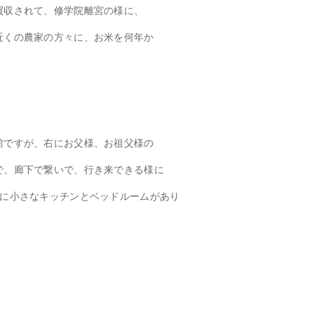
買収されて、修学院離宮の様に、
近くの農家の方々に、お米を何年か
館ですが、右にお父様、お祖父様の
で、廊下で繋いで、行き来できる様に
階に小さなキッチンとベッドルームがあり