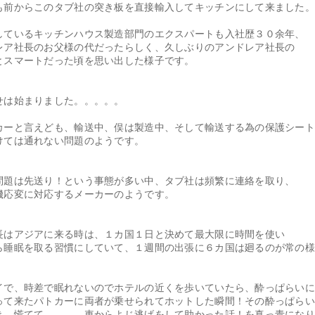
も前からこのタブ社の突き板を直接輸入してキッチンにして来ました
しているキッチンハウス製造部門のエクスパートも入社歴３０余年、
レア社長のお父様の代だったらしく、久しぶりのアンドレア社長の
とスマートだった頃を思い出した様子です。
せは始まりました。。。。。
カーと言えども、輸送中、俣は製造中、そして輸送する為の保護シー
けては通れない問題のようです。
問題は先送り！という事態が多い中、タブ社は頻繁に連絡を取り、
機応変に対応するメーカーのようです。
長はアジアに来る時は、１カ国１日と決めて最大限に時間を使い
ら睡眠を取る習慣にしていて、１週間の出張に６カ国は廻るのが常の
イで、時差で眠れないのでホテルの近くを歩いていたら、酔っぱらい
って来たパトカーに両者が乗せられてホットした瞬間！その酔っぱら
き、慌てて、、、、車からよじ逃げをして助かった話！を真っ青にな