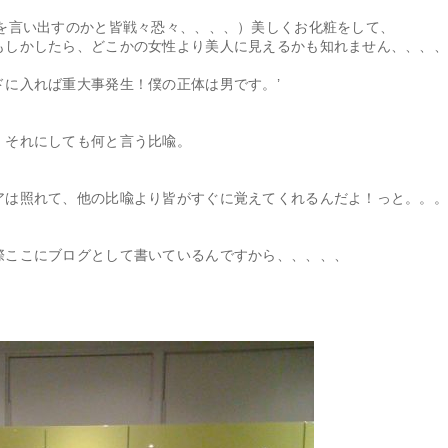
何を言い出すのかと皆戦々恐々、、、、）美しくお化粧をして、
もしかしたら、どこかの女性より美人に見えるかも知れません、、、
ドに入れば重大事発生！僕の正体は男です。’
 それにしても何と言う比喩。
アは照れて、他の比喩より皆がすぐに覚えてくれるんだよ！っと。。
際ここにブログとして書いているんですから、、、、、