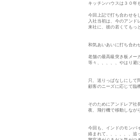
キッチンハウスは３０年
今回上記で打ち合わせを
入社当初は、今のアンド
来社に、彼の若くてもっ
和気あいあいに打ち合わ
老舗の最高級突き板メー
等々、、、、、やはり避
只、送りっぱなしにして
顧客のニーズに応じて臨
そのためにアンドレア社
夜、飛行機で移動しなが
今回も、インドのモンバ
絡まれて、、、、、、追
警官達がぐるだと気がつ