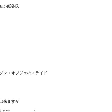
R -紙谷氏
メゾンエオブジェのスライド
出来ますが
ます、、、、、、’