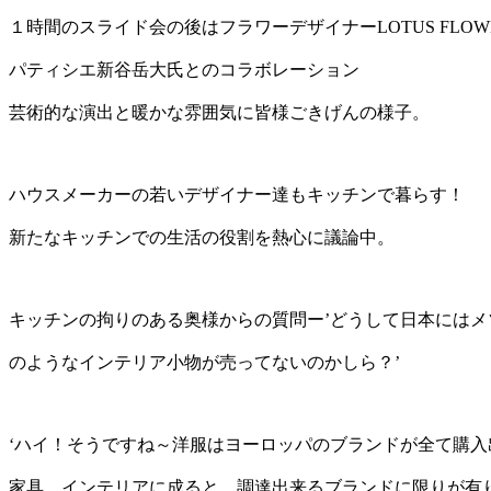
１時間のスライド会の後はフラワーデザイナーLOTUS FLOWE
パティシエ新谷岳大氏とのコラボレーション
芸術的な演出と暖かな雰囲気に皆様ごきげんの様子。
ハウスメーカーの若いデザイナー達もキッチンで暮らす！
新たなキッチンでの生活の役割を熱心に議論中。
キッチンの拘りのある奥様からの質問ー’どうして日本には
のようなインテリア小物が売ってないのかしら？’
‘ハイ！そうですね～洋服はヨーロッパのブランドが全て購入
家具、インテリアに成ると、調達出来るブランドに限りが有り