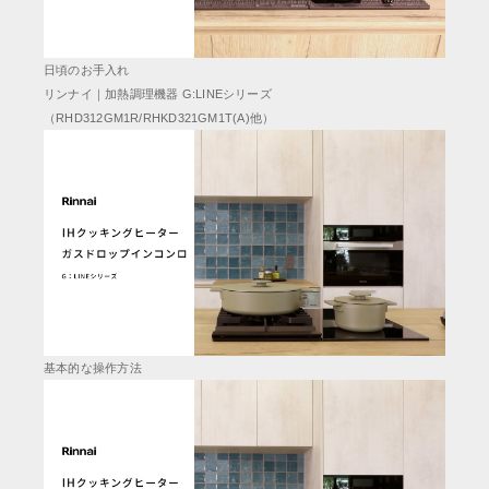
日頃のお手入れ
リンナイ｜加熱調理機器 G:LINEシリーズ
（RHD312GM1R/RHKD321GM1T(A)他）
基本的な操作方法