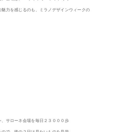
の魅力を感じるのも、ミラノデザインウィークの
ン、サローネ会場を毎日２３０００歩
るので、後の２日は見たいものを見学