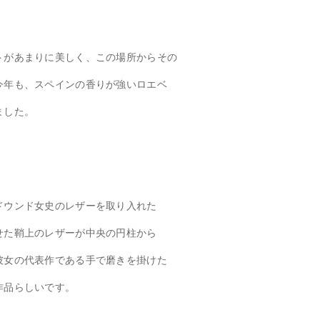
トがあまりに美しく、この場所からその
今年も、スペインの香りが強いロエベ
ました。
ドウンド女史のレザーを取り入れた
せた鞘上のレザーが中央の円柱から
彼女の代表作である手で磨きを掛けた
作品らしいです。