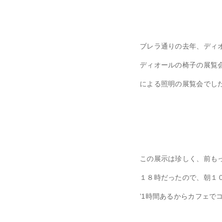
ブレラ通りの去年、ディ
ディオールの椅子の展覧
による照明の展覧会でした
この展示は珍しく、前も
１８時だったので、朝１
’1時間あるからカフェで