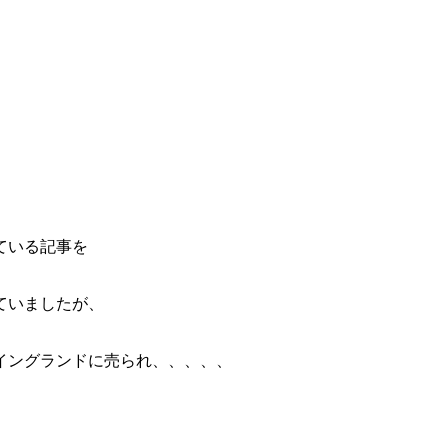
ている記事を
ていましたが、
イングランドに売られ、、、、、