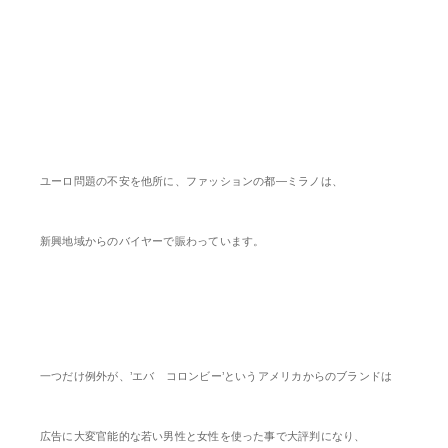
ユーロ問題の不安を他所に、ファッションの都―ミラノは、
新興地域からのバイヤーで賑わっています。
一つだけ例外が、’エバ コロンビー’というアメリカからのブランドは
広告に大変官能的な若い男性と女性を使った事で大評判になり、