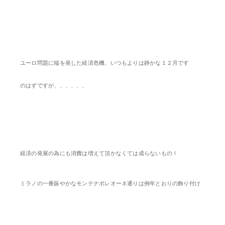
ユーロ問題に端を発した経済危機、いつもよりは静かな１２月です
のはずですが、、、、、、
経済の発展の為にも消費は増えて頂かなくては成らないもの！
ミラノの一番賑やかなモンテナポレオーネ通りは例年とおりの飾り付け