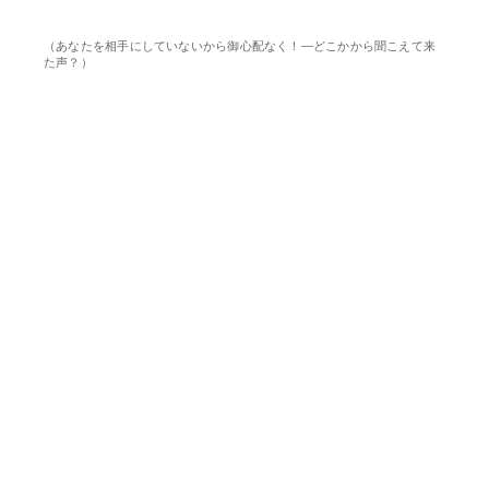
（あなたを相手にしていないから御心配なく！―どこかから聞こえて来
た声？）