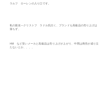
ラルフ ローレンの入り口です。
私の親友―クリストフ ラドル氏曰く、ブランドも高級品の売り上げは
落ちず、
HM など安いメーカと高級品は売り上げが上がり、中間は商売が成り立
たないとか、、、、