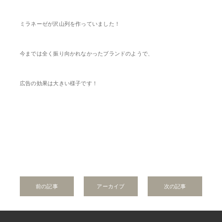
ミラネーゼが沢山列を作っていました！
今までは全く振り向かれなかったブランドのようで、
広告の効果は大きい様子です！
前の記事
アーカイブ
次の記事