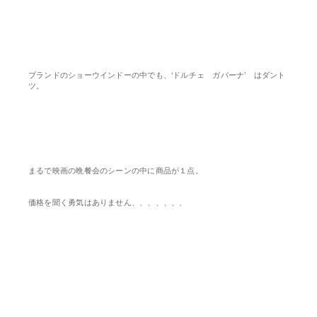
ブランドのショーウインドーの中でも、‘ドルチェ ガバーナ’ はダント
ツ。
まるで映画の晩餐会のシーンの中に商品が１点。
価格を聞く勇気はありません、、、、、、、