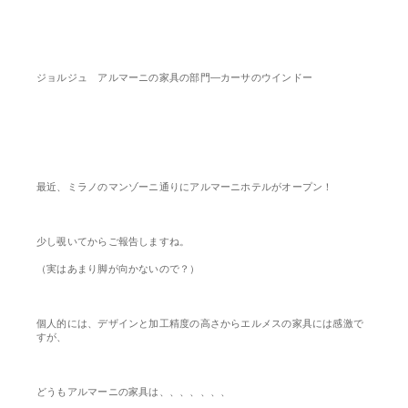
ジョルジュ アルマーニの家具の部門―カーサのウインドー
最近、ミラノのマンゾーニ通りにアルマーニホテルがオープン！
少し覗いてからご報告しますね。
（実はあまり脚が向かないので？）
個人的には、デザインと加工精度の高さからエルメスの家具には感激で
すが、
どうもアルマーニの家具は、、、、、、、