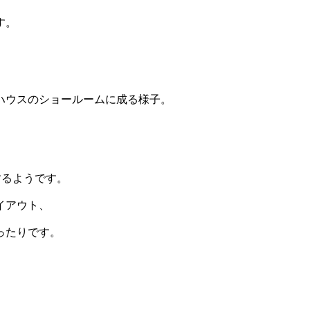
す。
ハウスのショールームに成る様子。
するようです。
イアウト、
ったりです。