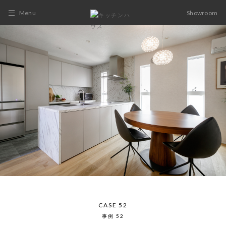
Menu
Showroom
CASE 52
事例 52