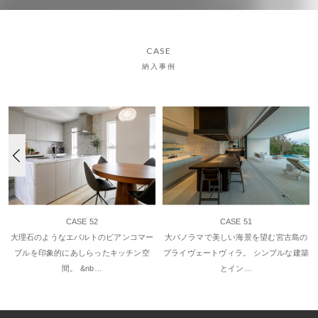
CASE
納入事例
CASE 52
CASE 51
大理石のようなエバルトのビアンコマー
大パノラマで美しい海景を望む宮古島の
パ
ブルを印象的にあしらったキッチン空
プライヴェートヴィラ。 シンプルな建築
間。 &nb…
とイン…