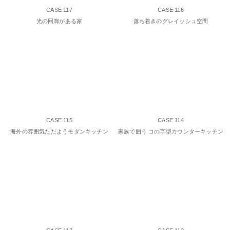
CASE 117
CASE 116
光の回廊がある家
落ち着きのグレイッシュ空間
CASE 115
CASE 114
海外の雰囲気ただようモダンキッチン
家族で囲う コの字型カウンターキッチン