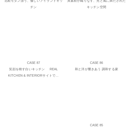
北欧モダン漂う、優しいアイランドキッ
異素材が織りなす、光と風に満たされた
チン
キッチン空間
CASE 87
CASE 86
笑顔を映す白いキッチン REAL
和と洋が響きあう 調和する家
KITCHEN & INTERIORサイトで…
CASE 85