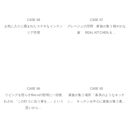
CASE 68
CASE 67
お気に入りに囲まれたステキなインテン
グレージュの空間 家族が集う穏やかな
リア空間
家 REAL KITCHEN & …
CASE 66
CASE 65
リビングを照らすBocciの照明に一目惚
家族が集う場所 「家具のようなキッチ
れされ 「この灯りに合う家を…」という
ン」 キッチンを中心に家族が集う素…
思いから…