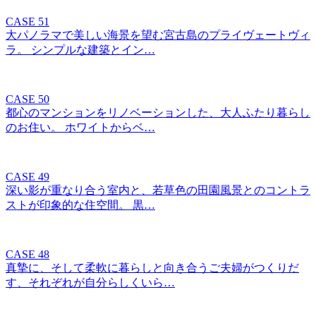
CASE 51
大パノラマで美しい海景を望む宮古島のプライヴェートヴィ
ラ。 シンプルな建築とイン…
CASE 50
都心のマンションをリノベーションした、大人ふたり暮らし
のお住い。 ホワイトからベ…
CASE 49
深い影が重なり合う室内と、若草色の田園風景とのコントラ
ストが印象的な住空間。 黒…
CASE 48
真摯に、そして柔軟に暮らしと向き合うご夫婦がつくりだ
す、それぞれが自分らしくいら…