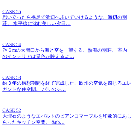
CASE 55
思い立ったら裸足で浜辺へ歩いていけるような、海辺の別
荘。 水平線に沈む美しい夕日…
CASE 54
7×６mの大開口から海と空を一望する、熱海の別荘。 室内
のインテリアは景色が映えるよ…
CASE 53
約３年の構想期間を経て完成した、欧州の空気を感じるエレ
ガントな住空間。 パリのシ…
CASE 52
大理石のようなエバルトのビアンコマーブルを印象的にあし
らったキッチン空間。 &nb…