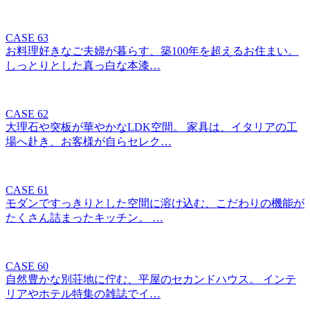
CASE 63
お料理好きなご夫婦が暮らす、築100年を超えるお住まい。
しっとりとした真っ白な本漆…
CASE 62
大理石や突板が華やかなLDK空間。 家具は、イタリアの工
場へ赴き、お客様が自らセレク…
CASE 61
モダンですっきりとした空間に溶け込む、こだわりの機能が
たくさん詰まったキッチン。 …
CASE 60
自然豊かな別荘地に佇む、平屋のセカンドハウス。 インテ
リアやホテル特集の雑誌でイ…