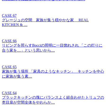
CASE 67
グレージュの空間 家族が集う穏やかな家 REAL
KITCHEN & …
CASE 66
リビングを照らすBocciの照明に一目惚れされ 「この灯りに
合う家を…」という思いから…
CASE 65
家族が集う場所 「家具のようなキッチン」 キッチンを中心
に家族が集う素…
CASE 64
ブラックキッチンの塊にバランスよく組合わせたトリュフの
杢目扉が空間全体をやわらか…