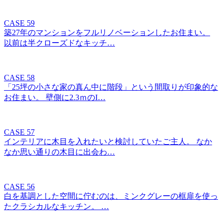
CASE 59
築27年のマンションをフルリノベーションしたお住まい。
以前は半クローズドなキッチ…
CASE 58
「25坪の小さな家の真ん中に階段」という間取りが印象的な
お住まい。 壁側に2.3ｍのI…
CASE 57
インテリアに木目を入れたいと検討していたご主人。 なか
なか思い通りの木目に出会わ…
CASE 56
白を基調とした空間に佇むのは、ミンクグレーの框扉を使っ
たクラシカルなキッチン。 …