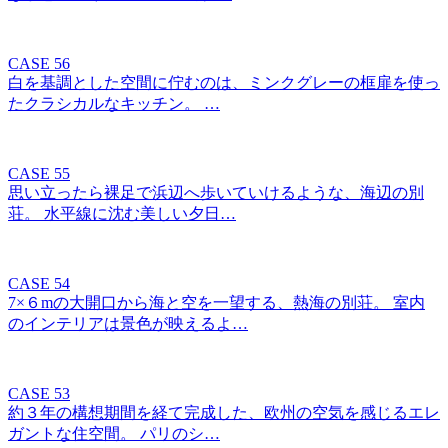
CASE 56
白を基調とした空間に佇むのは、ミンクグレーの框扉を使っ
たクラシカルなキッチン。 …
CASE 55
思い立ったら裸足で浜辺へ歩いていけるような、海辺の別
荘。 水平線に沈む美しい夕日…
CASE 54
7×６mの大開口から海と空を一望する、熱海の別荘。 室内
のインテリアは景色が映えるよ…
CASE 53
約３年の構想期間を経て完成した、欧州の空気を感じるエレ
ガントな住空間。 パリのシ…