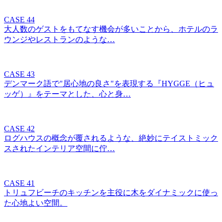
CASE 44
大人数のゲストをもてなす機会が多いことから、ホテルのラ
ウンジやレストランのような…
CASE 43
デンマーク語で"居心地の良さ"を表現する『HYGGE（ヒュ
ッゲ）』をテーマとした、心と身…
CASE 42
ログハウスの概念が覆されるような、絶妙にテイストミック
スされたインテリア空間に佇…
CASE 41
トリュフビーチのキッチンを主役に木をダイナミックに使っ
た心地よい空間。