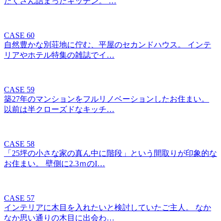
たくさん詰まったキッチン。 …
CASE 60
自然豊かな別荘地に佇む、平屋のセカンドハウス。 インテ
リアやホテル特集の雑誌でイ…
CASE 59
築27年のマンションをフルリノベーションしたお住まい。
以前は半クローズドなキッチ…
CASE 58
「25坪の小さな家の真ん中に階段」という間取りが印象的な
お住まい。 壁側に2.3ｍのI…
CASE 57
インテリアに木目を入れたいと検討していたご主人。 なか
なか思い通りの木目に出会わ…