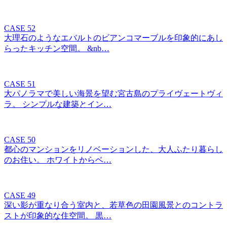
CASE 52
大理石のようなエバルトのビアンコマーブルを印象的にあし
らったキッチン空間。 &nb…
CASE 51
大パノラマで美しい海景を望む宮古島のプライヴェートヴィ
ラ。 シンプルな建築とイン…
CASE 50
都心のマンションをリノベーションした、大人ふたり暮らし
のお住い。 ホワイトからベ…
CASE 49
深い影が重なり合う室内と、若草色の田園風景とのコントラ
ストが印象的な住空間。 黒…