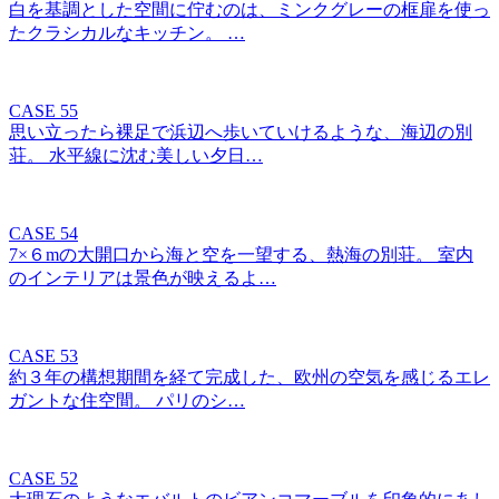
白を基調とした空間に佇むのは、ミンクグレーの框扉を使っ
たクラシカルなキッチン。 …
CASE 55
思い立ったら裸足で浜辺へ歩いていけるような、海辺の別
荘。 水平線に沈む美しい夕日…
CASE 54
7×６mの大開口から海と空を一望する、熱海の別荘。 室内
のインテリアは景色が映えるよ…
CASE 53
約３年の構想期間を経て完成した、欧州の空気を感じるエレ
ガントな住空間。 パリのシ…
CASE 52