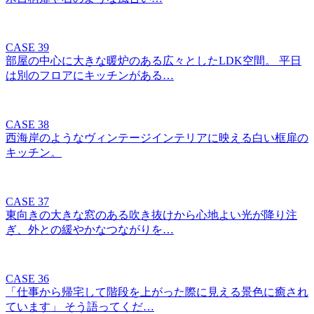
CASE 39
部屋の中心に大きな暖炉のある広々としたLDK空間。 平日
は別のフロアにキッチンがある…
CASE 38
西海岸のようなヴィンテージインテリアに映える白い框扉の
キッチン。
CASE 37
東向きの大きな窓のある吹き抜けから心地よい光が降り注
ぎ、外との緩やかなつながりを…
CASE 36
「仕事から帰宅して階段を上がった際に見える景色に癒され
ています」 そう語ってくだ…