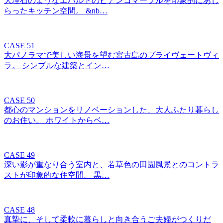
大理石のようなエバルトのビアンコマーブルを印象的にあし
らったキッチン空間。 &nb…
CASE 51
大パノラマで美しい海景を望む宮古島のプライヴェートヴィ
ラ。 シンプルな建築とイン…
CASE 50
都心のマンションをリノベーションした、大人ふたり暮らし
のお住い。 ホワイトからベ…
CASE 49
深い影が重なり合う室内と、若草色の田園風景とのコントラ
ストが印象的な住空間。 黒…
CASE 48
真摯に、そして柔軟に暮らしと向き合うご夫婦がつくりだ