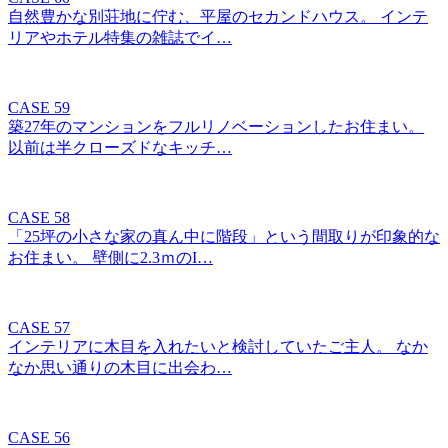
自然豊かな別荘地に佇む、平屋のセカンドハウス。 インテ
リアやホテル特集の雑誌でイ…
CASE 59
築27年のマンションをフルリノベーションしたお住まい。
以前は半クローズドなキッチ…
CASE 58
「25坪の小さな家の真ん中に階段」という間取りが印象的な
お住まい。 壁側に2.3ｍのI…
CASE 57
インテリアに木目を入れたいと検討していたご主人。 なか
なか思い通りの木目に出会わ…
CASE 56