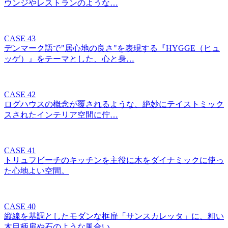
ウンジやレストランのような…
CASE 43
デンマーク語で"居心地の良さ"を表現する『HYGGE（ヒュ
ッゲ）』をテーマとした、心と身…
CASE 42
ログハウスの概念が覆されるような、絶妙にテイストミック
スされたインテリア空間に佇…
CASE 41
トリュフビーチのキッチンを主役に木をダイナミックに使っ
た心地よい空間。
CASE 40
縦線を基調としたモダンな框扉「サンスカレッタ」に、粗い
木目柄扉や石のような風合い…