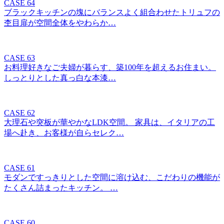
CASE 64
ブラックキッチンの塊にバランスよく組合わせたトリュフの
杢目扉が空間全体をやわらか…
CASE 63
お料理好きなご夫婦が暮らす、築100年を超えるお住まい。
しっとりとした真っ白な本漆…
CASE 62
大理石や突板が華やかなLDK空間。 家具は、イタリアの工
場へ赴き、お客様が自らセレク…
CASE 61
モダンですっきりとした空間に溶け込む、こだわりの機能が
たくさん詰まったキッチン。 …
CASE 60