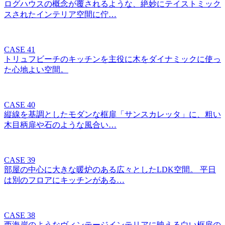
ログハウスの概念が覆されるような、絶妙にテイストミック
スされたインテリア空間に佇…
CASE 41
トリュフビーチのキッチンを主役に木をダイナミックに使っ
た心地よい空間。
CASE 40
縦線を基調としたモダンな框扉「サンスカレッタ」に、粗い
木目柄扉や石のような風合い…
CASE 39
部屋の中心に大きな暖炉のある広々としたLDK空間。 平日
は別のフロアにキッチンがある…
CASE 38
西海岸のようなヴィンテージインテリアに映える白い框扉の