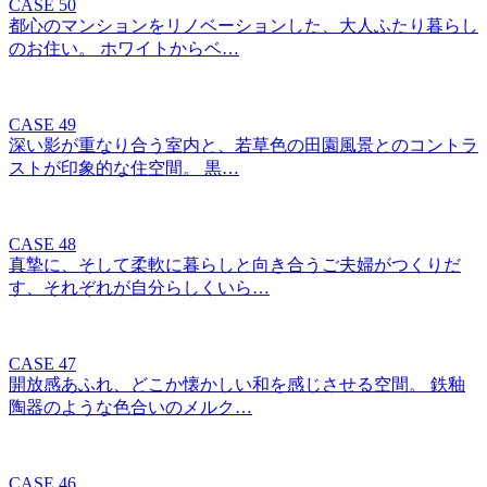
CASE 50
都心のマンションをリノベーションした、大人ふたり暮らし
のお住い。 ホワイトからベ…
CASE 49
深い影が重なり合う室内と、若草色の田園風景とのコントラ
ストが印象的な住空間。 黒…
CASE 48
真摯に、そして柔軟に暮らしと向き合うご夫婦がつくりだ
す、それぞれが自分らしくいら…
CASE 47
開放感あふれ、どこか懐かしい和を感じさせる空間。 鉄釉
陶器のような色合いのメルク…
CASE 46