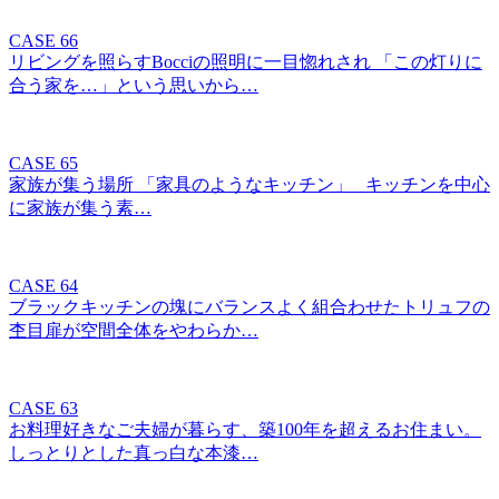
CASE 66
リビングを照らすBocciの照明に一目惚れされ 「この灯りに
合う家を…」という思いから…
CASE 65
家族が集う場所 「家具のようなキッチン」 キッチンを中心
に家族が集う素…
CASE 64
ブラックキッチンの塊にバランスよく組合わせたトリュフの
杢目扉が空間全体をやわらか…
CASE 63
お料理好きなご夫婦が暮らす、築100年を超えるお住まい。
しっとりとした真っ白な本漆…