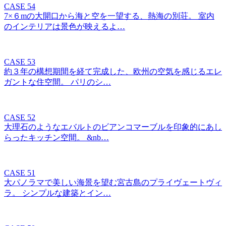
CASE 54
7×６mの大開口から海と空を一望する、熱海の別荘。 室内
のインテリアは景色が映えるよ…
CASE 53
約３年の構想期間を経て完成した、欧州の空気を感じるエレ
ガントな住空間。 パリのシ…
CASE 52
大理石のようなエバルトのビアンコマーブルを印象的にあし
らったキッチン空間。 &nb…
CASE 51
大パノラマで美しい海景を望む宮古島のプライヴェートヴィ
ラ。 シンプルな建築とイン…