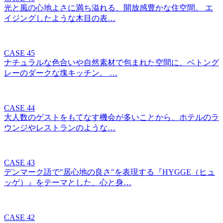
光と風の心地よさに満ち溢れる、開放感豊かな住空間。 エ
イジングしたような木目の表…
CASE 45
ナチュラルな色合いや自然素材で包まれた空間に、ベトング
レーのダークな塊キッチン。 …
CASE 44
大人数のゲストをもてなす機会が多いことから、ホテルのラ
ウンジやレストランのような…
CASE 43
デンマーク語で"居心地の良さ"を表現する『HYGGE（ヒュ
ッゲ）』をテーマとした、心と身…
CASE 42