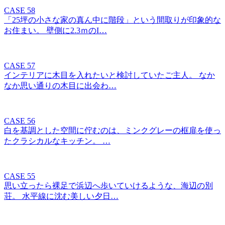
CASE 58
「25坪の小さな家の真ん中に階段」という間取りが印象的な
お住まい。 壁側に2.3ｍのI…
CASE 57
インテリアに木目を入れたいと検討していたご主人。 なか
なか思い通りの木目に出会わ…
CASE 56
白を基調とした空間に佇むのは、ミンクグレーの框扉を使っ
たクラシカルなキッチン。 …
CASE 55
思い立ったら裸足で浜辺へ歩いていけるような、海辺の別
荘。 水平線に沈む美しい夕日…